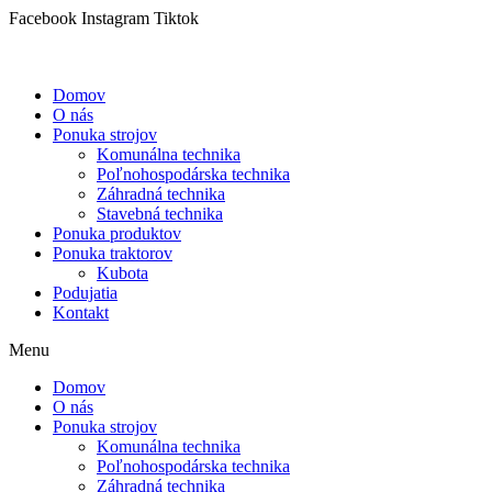
Preskočiť
Facebook
Instagram
Tiktok
na
obsah
Domov
O nás
Ponuka strojov
Komunálna technika
Poľnohospodárska technika
Záhradná technika
Stavebná technika
Ponuka produktov
Ponuka traktorov
Kubota
Podujatia
Kontakt
Menu
Domov
O nás
Ponuka strojov
Komunálna technika
Poľnohospodárska technika
Záhradná technika