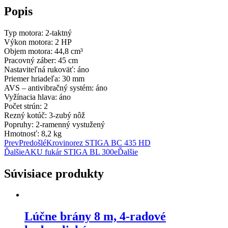
Popis
Typ motora: 2-taktný
Výkon motora: 2 HP
Objem motora: 44,8 cm³
Pracovný záber: 45 cm
Nastaviteľná rukoväť: áno
Priemer hriadeľa: 30 mm
AVS – antivibračný systém: áno
Vyžínacia hlava: áno
Počet strún: 2
Rezný kotúč: 3-zubý nôž
Popruhy: 2-ramenný vystužený
Hmotnosť: 8,2 kg
Prev
Predošlé
Krovinorez STIGA BC 435 HD
Ďalšie
AKU fukár STIGA BL 300e
Ďalšie
Súvisiace produkty
Lúčne brány 8 m, 4-radové