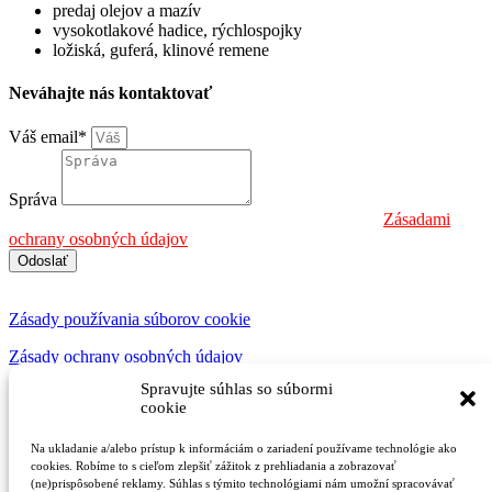
predaj olejov a mazív
vysokotlakové hadice, rýchlospojky
ložiská, guferá, klinové remene
Neváhajte nás kontaktovať
Váš email*
Správa
Informáciu o spracúvaní osobných údajov nájdete na:
Zásadami
ochrany osobných údajov
Odoslať
Zásady používania súborov cookie
Zásady ochrany osobných údajov
Spravujte súhlas so súbormi
Copyright ©2023-2025 Agrobilly.sk | Made with
by
biznis.help
cookie
Dopytový formulár
Na ukladanie a/alebo prístup k informáciám o zariadení používame technológie ako
cookies. Robíme to s cieľom zlepšiť zážitok z prehliadania a zobrazovať
(ne)prispôsobené reklamy. Súhlas s týmito technológiami nám umožní spracovávať
Vaše meno alebo názov firmy