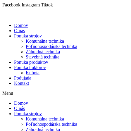
Preskočiť
Facebook
Instagram
Tiktok
na
obsah
Domov
O nás
Ponuka strojov
Komunálna technika
Poľnohospodárska technika
Záhradná technika
Stavebná technika
Ponuka produktov
Ponuka traktorov
Kubota
Podujatia
Kontakt
Menu
Domov
O nás
Ponuka strojov
Komunálna technika
Poľnohospodárska technika
Záhradná technika