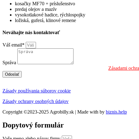
kosačky MF70 + príslušenstvo
predaj olejov a mazív
vysokotlakové hadice, rýchlospojky
ložiská, guferá, klinové remene
Neváhajte nás kontaktovať
Váš email*
Správa
Informáciu o spracúvaní osobných údajov nájdete na:
Zásadami ochr
Odoslať
Zásady používania súborov cookie
Zásady ochrany osobných údajov
Copyright ©2023-2025 Agrobilly.sk | Made with
by
biznis.help
Dopytový formulár
Vaše meno alebo názov firmy