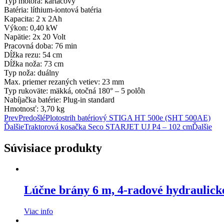
Typ motora: kartáčový
Batéria: líthium-iontová batéria
Kapacita: 2 x 2Ah
Výkon: 0,40 kW
Napätie: 2x 20 Volt
Pracovná doba: 76 min
Dĺžka rezu: 54 cm
Dĺžka noža: 73 cm
Typ noža: duálny
Max. priemer rezaných vetiev: 23 mm
Typ rukoväte: mäkká, otočná 180° – 5 polôh
Nabíjačka batérie: Plug-in standard
Hmotnosť: 3,70 kg
Prev
Predošlé
Plotostrih batériový STIGA HT 500e (SHT 500AE)
Ďalšie
Traktorová kosačka Seco STARJET UJ P4 – 102 cm
Ďalšie
Súvisiace produkty
Lúčne brány 6 m, 4-radové hydraulick
Viac info