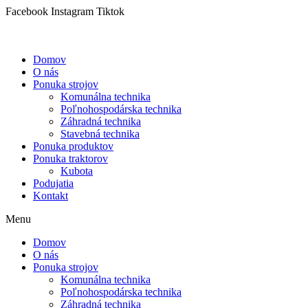
Preskočiť
Facebook
Instagram
Tiktok
na
obsah
Domov
O nás
Ponuka strojov
Komunálna technika
Poľnohospodárska technika
Záhradná technika
Stavebná technika
Ponuka produktov
Ponuka traktorov
Kubota
Podujatia
Kontakt
Menu
Domov
O nás
Ponuka strojov
Komunálna technika
Poľnohospodárska technika
Záhradná technika