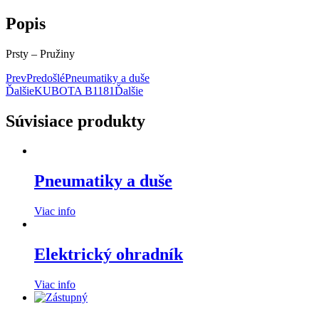
Popis
Prsty – Pružiny
Prev
Predošlé
Pneumatiky a duše
Ďalšie
KUBOTA B1181
Ďalšie
Súvisiace produkty
Pneumatiky a duše
Viac info
Elektrický ohradník
Viac info