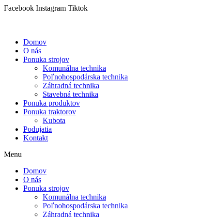
Preskočiť
Facebook
Instagram
Tiktok
na
obsah
Domov
O nás
Ponuka strojov
Komunálna technika
Poľnohospodárska technika
Záhradná technika
Stavebná technika
Ponuka produktov
Ponuka traktorov
Kubota
Podujatia
Kontakt
Menu
Domov
O nás
Ponuka strojov
Komunálna technika
Poľnohospodárska technika
Záhradná technika