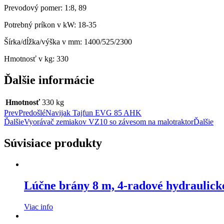
Prevodový pomer: 1:8, 89
Potrebný príkon v kW: 18-35
Šírka/dĺžka/výška v mm: 1400/525/2300
Hmotnosť v kg: 330
Ďalšie informácie
Hmotnosť
330 kg
Prev
Predošlé
Navijak Tajfun EVG 85 AHK
Ďalšie
Vyorávač zemiakov VZ10 so závesom na malotraktor
Ďalšie
Súvisiace produkty
Lúčne brány 8 m, 4-radové hydraulick
Viac info