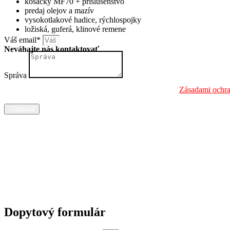
kosačky MF70 + príslušenstvo
predaj olejov a mazív
vysokotlakové hadice, rýchlospojky
ložiská, guferá, klinové remene
Váš email*
Neváhajte nás kontaktovať
Správa
Informáciu o spracúvaní osobných údajov nájdete na:
Zásadami ochr
Odoslať
Dopytový formulár