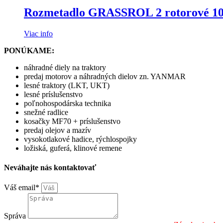
Rozmetadlo GRASSROL 2 rotorové 1000
Viac info
PONÚKAME:
náhradné diely na traktory
predaj motorov a náhradných dielov zn. YANMAR
lesné traktory (LKT, UKT)
lesné príslušenstvo
poľnohospodárska technika
snežné radlice
kosačky MF70 + príslušenstvo
predaj olejov a mazív
vysokotlakové hadice, rýchlospojky
ložiská, guferá, klinové remene
Neváhajte nás kontaktovať
Váš email*
Správa