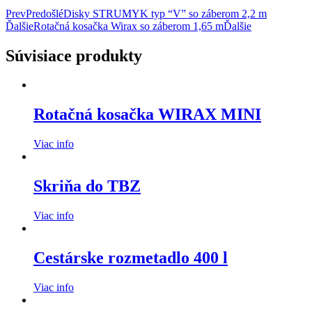
Prev
Predošlé
Disky STRUMYK typ “V” so záberom 2,2 m
Ďalšie
Rotačná kosačka Wirax so záberom 1,65 m
Ďalšie
Súvisiace produkty
Rotačná kosačka WIRAX MINI
Viac info
Skriňa do TBZ
Viac info
Cestárske rozmetadlo 400 l
Viac info