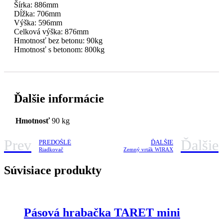
Šírka: 886mm
Dĺžka: 706mm
Výška: 596mm
Celková výška: 876mm
Hmotnosť bez betonu: 90kg
Hmotnosť s betonom: 800kg
Ďalšie informácie
Hmotnosť
90 kg
Prev
Ďalšie
PREDOŠLÉ
ĎALŠIE
Riadkovač
Zemný vrták WIRAX
Súvisiace produkty
Pásová hrabačka TARET mini