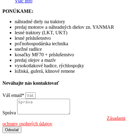
Viac info
PONÚKAME:
náhradné diely na traktory
predaj motorov a náhradných dielov zn. YANMAR
lesné traktory (LKT, UKT)
lesné príslušenstvo
poľnohospodárska technika
snežné radlice
kosačky MF70 + príslušenstvo
predaj olejov a mazív
vysokotlakové hadice, rýchlospojky
ložiská, guferá, klinové remene
Neváhajte nás kontaktovať
Váš email*
Správa
Informáciu o spracúvaní osobných údajov nájdete na:
Zásadami
ochrany osobných údajov
Odoslať