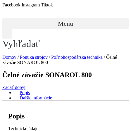
Preskočiť
Facebook
Instagram
Tiktok
na
obsah
Menu
Vyhľadať
Domov
/
Ponuka strojov
/
Poľnohospodárska technika
/ Čelné
závažie SONAROL 800
Čelné závažie SONAROL 800
Zadať dopyt
Popis
Ďalšie informácie
Popis
Technické údaje: